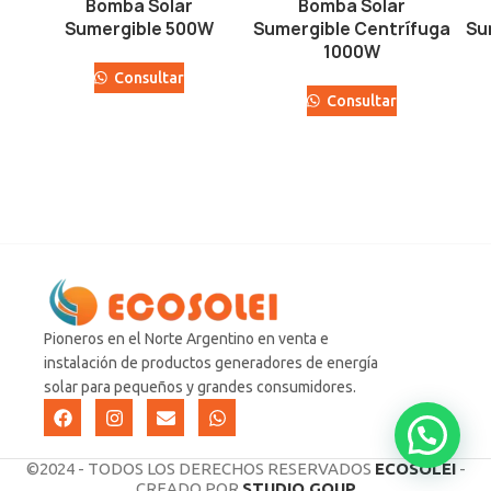
Bomba Solar
Bomba Solar
Sumergible 500W
Sumergible Centrífuga
Su
1000W
Consultar
Consultar
Pioneros en el Norte Argentino en venta e
instalación de productos generadores de energía
solar para pequeños y grandes consumidores.
©2024 - TODOS LOS DERECHOS RESERVADOS
ECOSOLEI
-
CREADO POR
STUDIO GOUP