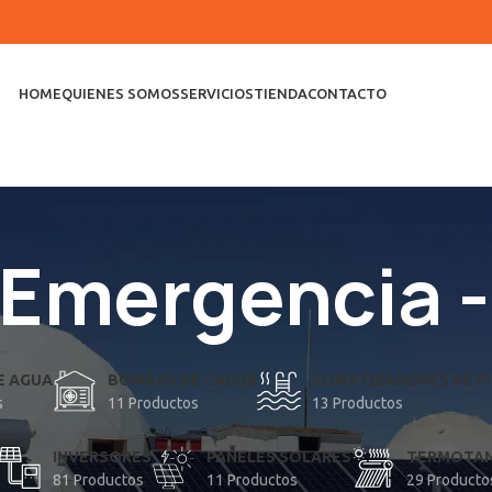
HOME
QUIENES SOMOS
SERVICIOS
TIENDA
CONTACTO
 Emergencia 
E AGUA
BOMBAS DE CALOR
CLIMATIZADORES DE PI
s
11 Productos
13 Productos
INVERSORES
PANELES SOLARES
TERMOTAN
81 Productos
11 Productos
29 Producto