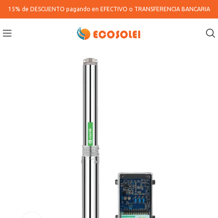
15% de DESCUENTO pagando en
EFECTIVO o TRANSFERENCIA BANCARIA