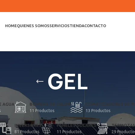
HOME
QUIENES SOMOS
SERVICIOS
TIENDA
CONTACTO
GEL
E AGUA
BOMBAS DE CALOR
CLIMATIZADORES DE PI
s
11 Productos
13 Productos
INVERSORES
PANELES SOLARES
TERMOTAN
81 Productos
11 Productos
29 Producto