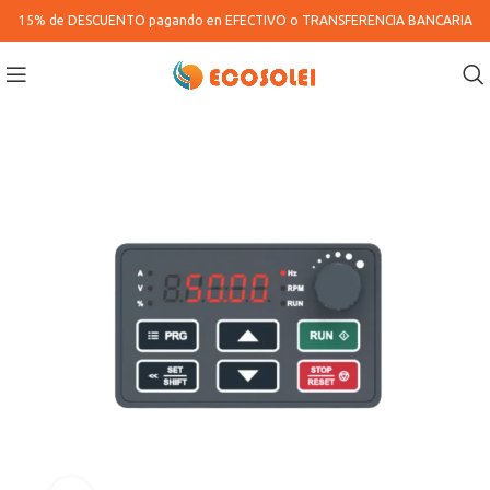
15% de DESCUENTO pagando en
EFECTIVO o TRANSFERENCIA BANCARIA