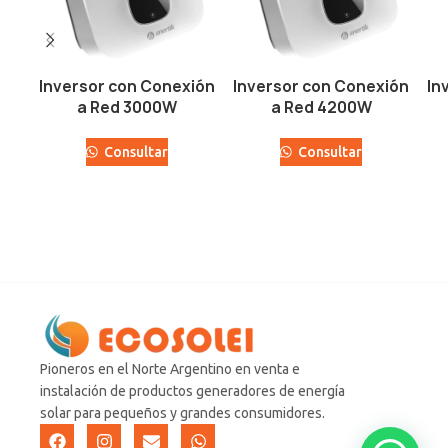
Inversor con Conexión
Inversor con Conexión
In
a Red 3000W
a Red 4200W
Consultar
Consultar
Pioneros en el Norte Argentino en venta e
instalación de productos generadores de energía
solar para pequeños y grandes consumidores.