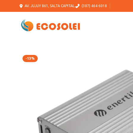
AV. JUJUY 861, SALTA CAPITAL.
(387) 464-6018
-13%