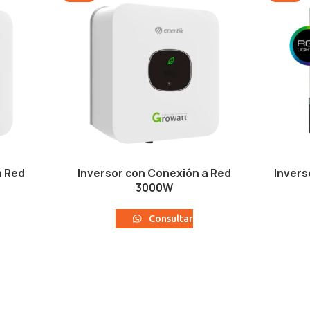
a Red
Inversor con Conexión a Red
Invers
3000W
Consultar