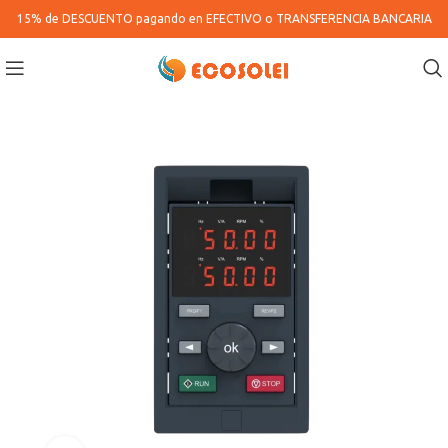
15% de DESCUENTO pagando en
EFECTIVO o TRANSFERENCIA BANCARIA