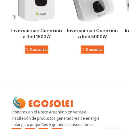
Inversor con Conexión
Inversor con Conexión
I
a Red 1500W
a Red 5000W
Consultar
Consultar
Pioneros en el Norte Argentino en venta e
instalación de productos generadores de energía
solar para pequeños y grandes consumidores.