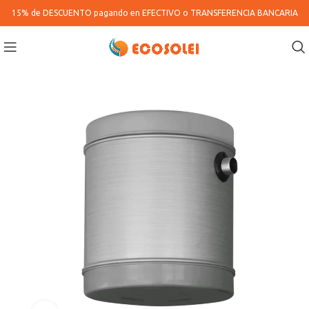
15% de DESCUENTO pagando en
EFECTIVO o TRANSFERENCIA BANCARIA