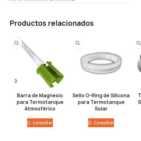
Productos relacionados
Barra de Magnesio
Sello O-Ring de Silicona
T
para Termotanque
para Termotanque
S
Atmosférico
Solar
Consultar
Consultar