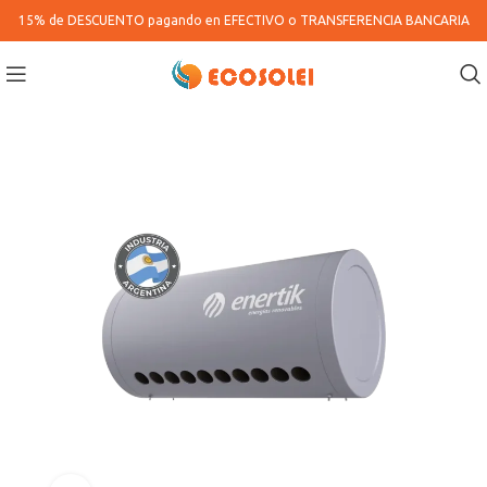
15% de DESCUENTO pagando en
EFECTIVO o TRANSFERENCIA BANCARIA