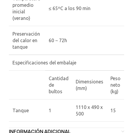
promedio
≤ 65ºC a los 90 min
inicial
(verano)
Preservación
del calor en
60 ~ 72h
tanque
Especificaciones del embalaje
Cantidad
Peso
Dimensiones
de
neto
(mm)
bultos
(kg)
1110 x 490 x
Tanque
1
15
500
INFORMACIÓN ADICIONAL