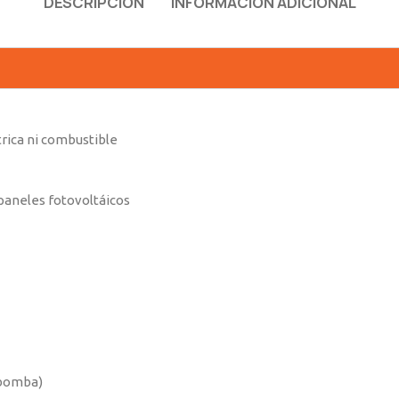
DESCRIPCIÓN
INFORMACIÓN ADICIONAL
rica ni combustible
aneles fotovoltáicos
 bomba)