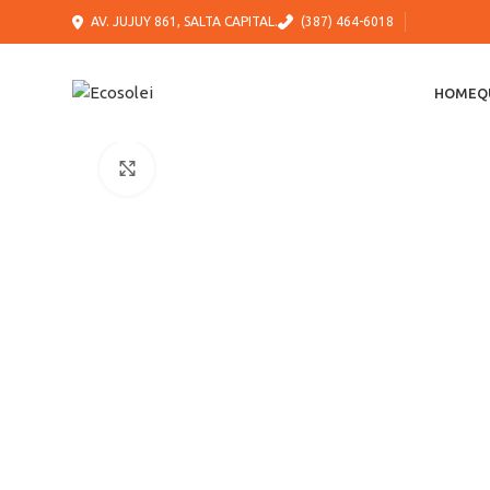
AV. JUJUY 861, SALTA CAPITAL.
(387) 464-6018
HOME
Q
Click to enlarge