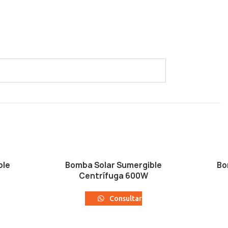
ble
Bomba Solar Sumergible
Bo
Centrífuga 600W
Consultar