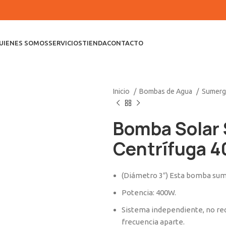
UIENES SOMOS
SERVICIOS
TIENDA
CONTACTO
Inicio
Bombas de Agua
Sumerg
Bomba Solar
Centrífuga 
(Diámetro 3″) Esta bomba sume
Potencia: 400W.
Sistema independiente, no requ
frecuencia aparte.