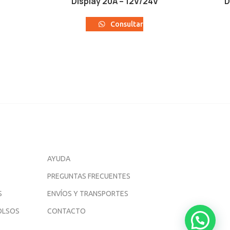
Display 20A – 12V/24V
D
Consultar
AYUDA
PREGUNTAS FRECUENTES
S
ENVÍOS Y TRANSPORTES
OLSOS
CONTACTO