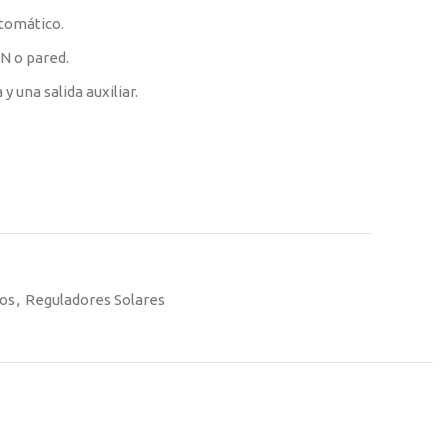
tomático.
N o pared.
 una salida auxiliar.
cos
,
Reguladores Solares