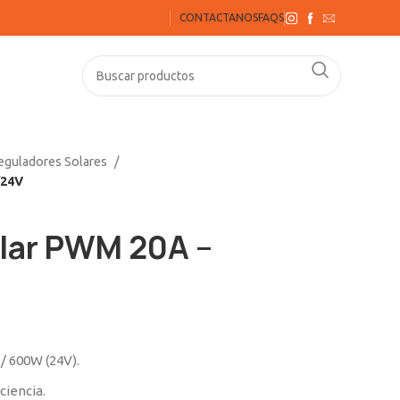
CONTACTANOS
FAQS
eguladores Solares
/24V
lar PWM 20A –
 / 600W (24V).
ciencia.