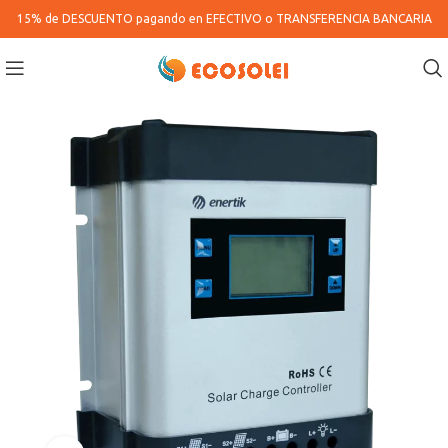
15% de DESCUENTO pagando en
EFECTIVO o TRANSFERENCIA BANCARIA