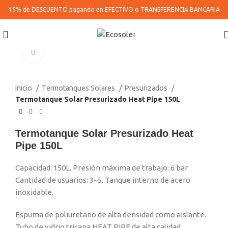
15% de DESCUENTO pagando en
EFECTIVO o TRANSFERENCIA BANCARIA
Click to enlarge
Inicio
Termotanques Solares
Presurizados
Termotanque Solar Presurizado Heat Pipe 150L
Termotanque Solar Presurizado Heat
Pipe 150L
Capacidad: 150L. Presión máxima de trabajo: 6 bar.
Cantidad de usuarios: 3~5. Tanque interno de acero
inoxidable.
Espuma de poliuretano de alta densidad como aislante.
Tubo de vidrio tricapa HEAT PIPE de alta calidad.