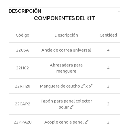
DESCRIPCIÓN
COMPONENTES DEL KIT
Código
Descripción
Cantidad
22USA
Ancla de correa universal
4
Abrazadera para
22HC2
4
manguera
22RH26
Manguera de caucho 2″ x 6″
2
Tapón para panel colector
22CAP2
2
solar 2″
22PPA20
Acople caño a panel 2″
2