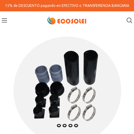
15% de DESCUENTO pagando en
EFECTIVO o TRANSFERENCIA BANCARIA