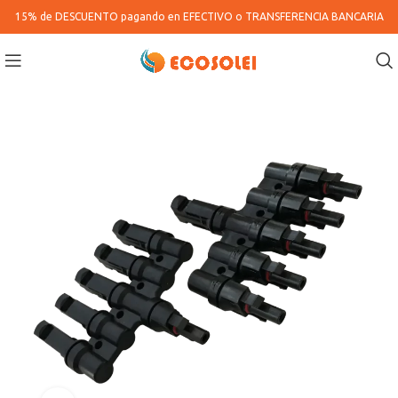
15% de DESCUENTO pagando en
EFECTIVO o TRANSFERENCIA BANCARIA