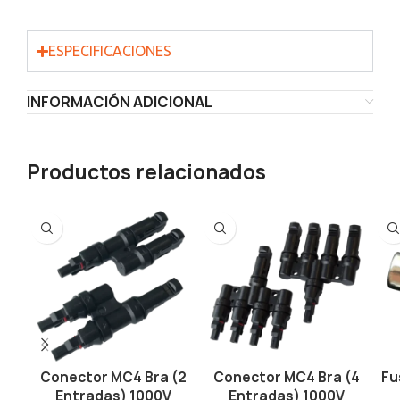
ESPECIFICACIONES
INFORMACIÓN ADICIONAL
Productos relacionados
Conector MC4 Bra (2
Conector MC4 Bra (4
Fu
Entradas) 1000V
Entradas) 1000V