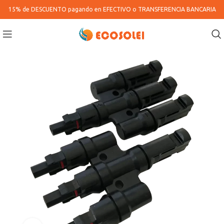
15% de DESCUENTO pagando en
EFECTIVO o TRANSFERENCIA BANCARIA