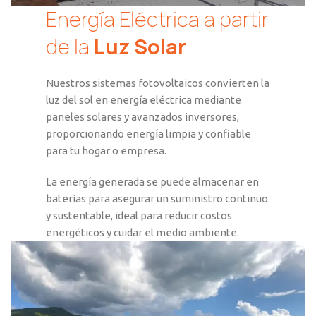
Energía Eléctrica a partir
Equipos
de la
Luz Solar
Nuestros sistemas fotovoltaicos convierten la
Fotovoltaic
luz del sol en energía eléctrica mediante
paneles solares y avanzados inversores,
proporcionando energía limpia y confiable
para tu hogar o empresa.
Transforman la luz solar en energía eléctrica almace
confiable y sustentable.
La energía generada se puede almacenar en
baterías para asegurar un suministro continuo
VER EQUIPOS
y sustentable, ideal para reducir costos
energéticos y cuidar el medio ambiente.