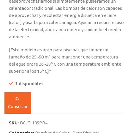
desaprovecharíamos si simplemente pusiéramos un
calentador tradicional. Las bombas de calor son capaces
de aprovechar y recolectar energía disuelta en el aire
(calor) y usarla para calentar agua. Ayudan a reducir el uso
de la electricidad, ahorrando dinero y cuidando el medio
ambiente.
[Este modelo es apto para piscinas que tienen un
tamaño de 25~50 m³ para mantener una temperatura
del agua entre 26~28º C con una temperatura ambiente
superior a los 15º C]*
1 disponibles
Consultar
SKU:
BC-F110SPR4
Categorías:
Bombas de Calor
,
Para Piscinas